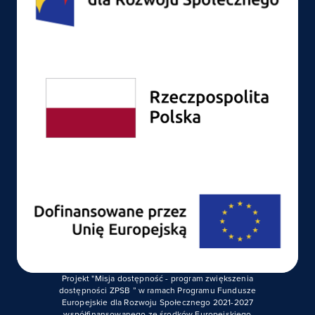
Projekt "Misja dostępność - program zwiększenia
dostępności ZPSB ” w ramach Programu Fundusze
Europejskie dla Rozwoju Społecznego 2021-2027
współfinansowanego ze środków Europejskiego