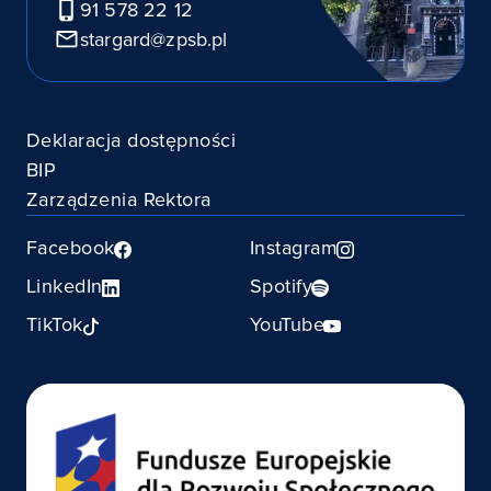
91 578 22 12
stargard@zpsb.pl
Deklaracja dostępności
BIP
Zarządzenia Rektora
Facebook
Instagram
LinkedIn
Spotify
TikTok
YouTube