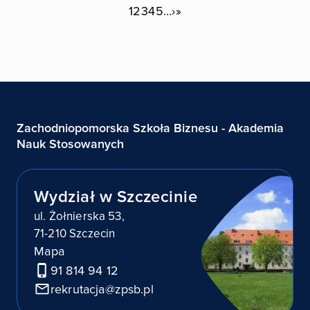
Strona
Strona
Strona
Strona
Strona
Następna strona
Ostatnia strona
1
2
3
4
5
…
›
»
Zachodniopomorska Szkoła Biznesu - Akademia
Nauk Stosowanych
Wydział w Szczecinie
ul. Żołnierska 53,
71-210 Szczecin
Mapa
91 814 94 12
rekrutacja@zpsb.pl