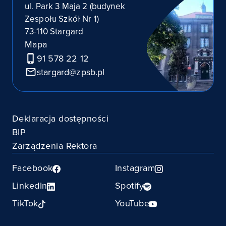
ul. Park 3 Maja 2 (budynek
Zespołu Szkół Nr 1)
73-110 Stargard
Mapa
91 578 22 12
stargard@zpsb.pl
Deklaracja dostępności
BIP
Zarządzenia Rektora
Facebook
Instagram
LinkedIn
Spotify
TikTok
YouTube