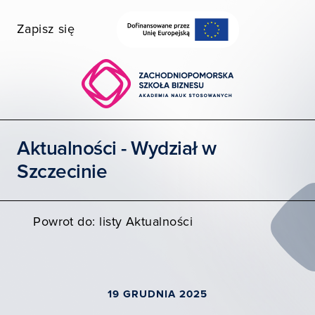
Zapisz się
Wybierz wydział
Uczelnia dostępna
Szukaj
Aktualności - Wydział w
STUDIA I SZKOLENIA
Szczecinie
POZNAJ ZPSB
WSPÓŁPRACA
Powrot do: listy Aktualności
KONTAKT
Moja ZPSB
19 GRUDNIA 2025