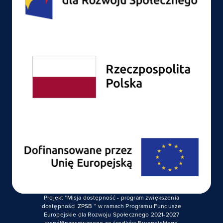
Projekt "Misja dostępność - program zwiększenia
dostępności ZPSB ” w ramach Programu Fundusze
Europejskie dla Rozwoju Społecznego 2021-2027