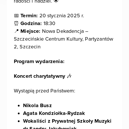
radości i nadziei. 🌟
📅
Termin:
20 stycznia 2025 r.
⏰
Godzina:
18:30
📍
Miejsce:
Nowa Dekadencja –
Szczecińskie Centrum Kultury, Partyzantów
2, Szczecin
Program wydarzenia:
Koncert charytatywny
🎶
Wystąpią przed Państwem:
Nikola Busz
Agata Kondziołka-Rydzak
Wokaliści z Prywatnej Szkoły Muzyki
dr Sandry Jakubowiak