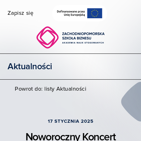
Zapisz się
Wybierz wydział
Uczelnia dostępna
Szukaj
Aktualności
STUDIA I SZKOLENIA
POZNAJ ZPSB
Powrot do: listy Aktualności
WSPÓŁPRACA
KONTAKT
17 STYCZNIA 2025
Moja ZPSB
Noworoczny Koncert