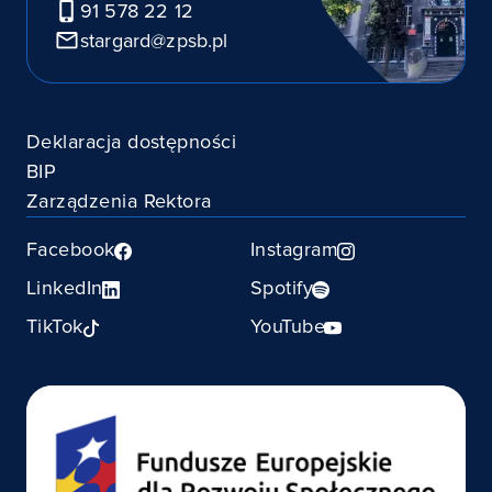
91 578 22 12
stargard@zpsb.pl
Deklaracja dostępności
BIP
Zarządzenia Rektora
Facebook
Instagram
LinkedIn
Spotify
TikTok
YouTube