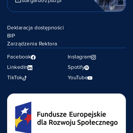
stargard@zpsb.pl
Deklaracja dostępności
BIP
Zarządzenia Rektora
Facebook
Instagram
LinkedIn
Spotify
TikTok
YouTube