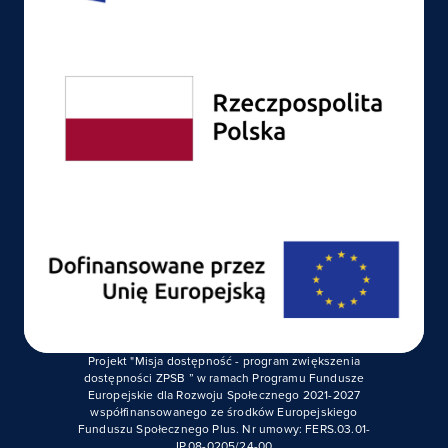
Projekt "Misja dostępność - program zwiększenia
dostępności ZPSB ” w ramach Programu Fundusze
Europejskie dla Rozwoju Społecznego 2021-2027
współfinansowanego ze środków Europejskiego
Funduszu Społecznego Plus. Nr umowy: FERS.03.01-
IP.08-0205/24-00