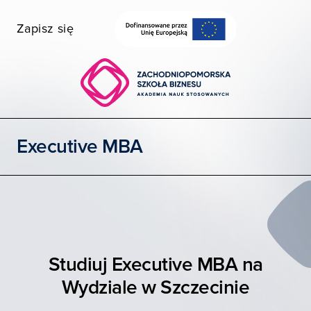
Zapisz się
Wybierz wydział
Uczelnia dostępna
Szukaj
Executive MBA
STUDIA I SZKOLENIA
POZNAJ ZPSB
WSPÓŁPRACA
KONTAKT
Studiuj Executive MBA na
Wydziale w Szczecinie
Moja ZPSB