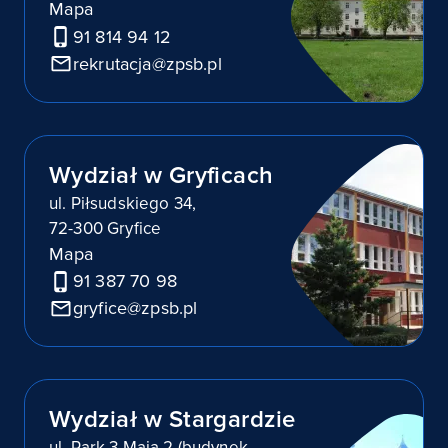
Mapa
91 814 94 12
rekrutacja@zpsb.pl
Wydział w Gryficach
ul. Piłsudskiego 34,
72-300 Gryfice
Mapa
91 387 70 98
gryfice@zpsb.pl
Wydział w Stargardzie
ul. Park 3 Maja 2 (budynek