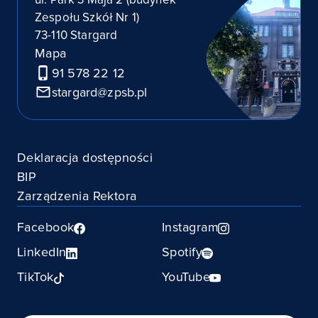
Zespołu Szkół Nr 1)
73-110 Stargard
Mapa
91 578 22 12
stargard@zpsb.pl
Deklaracja dostępności
BIP
Zarządzenia Rektora
Facebook
Instagram
LinkedIn
Spotify
TikTok
YouTube