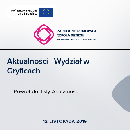
Wybierz wydział
Uczelnia dostępna
Szukaj
Aktualności - Wydział w
Gryficach
Moja ZPSB
Powrot do: listy Aktualności
12 LISTOPADA 2019