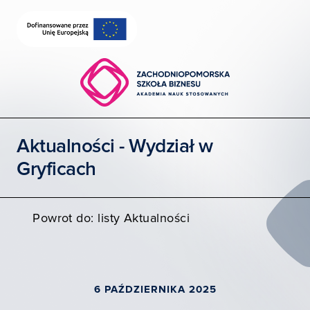
Wybierz wydział
Uczelnia dostępna
Szukaj
Aktualności - Wydział w
Gryficach
Moja ZPSB
Powrot do: listy Aktualności
6 PAŹDZIERNIKA 2025