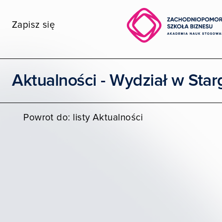
Zapisz się
Wybierz wydział
Aktualności - Wydział w Star
STUDIA I SZKOLENIA
Powrot do: listy Aktualności
POZNAJ ZPSB
WSPÓŁPRACA
KONTAKT
Moja ZPSB