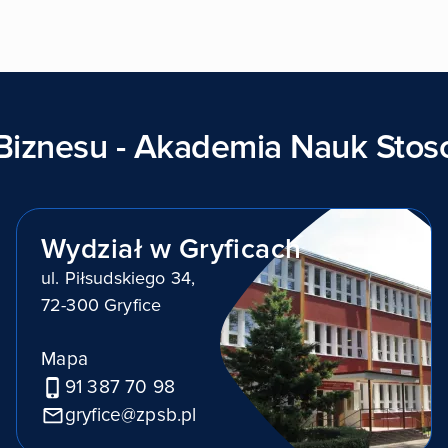
Biznesu - Akademia Nauk Sto
Wydział w Gryficach
ul. Piłsudskiego 34,
72-300 Gryfice
Mapa
91 387 70 98
gryfice@zpsb.pl