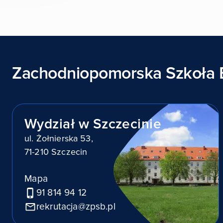
Zachodniopomorska Szkoła 
Wydział w Szczecinie
ul. Żołnierska 53,
71-210 Szczecin
Mapa
91 814 94 12
rekrutacja@zpsb.pl