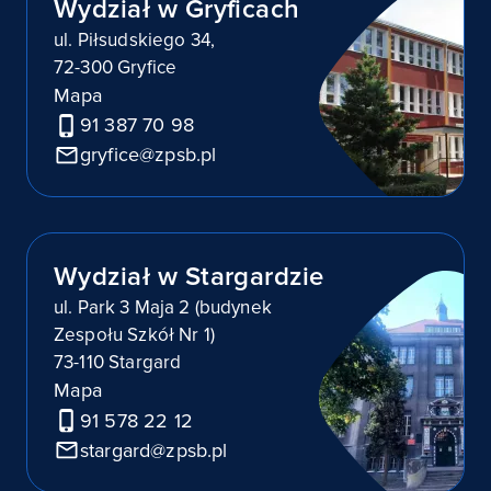
Wydział w Gryficach
ul. Piłsudskiego 34,
72-300 Gryfice
Mapa
91 387 70 98
gryfice@zpsb.pl
Wydział w Stargardzie
ul. Park 3 Maja 2 (budynek
Zespołu Szkół Nr 1)
73-110 Stargard
Mapa
91 578 22 12
stargard@zpsb.pl