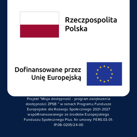
Projekt "Misja dostępność - program zwiększenia
dostępności ZPSB ” w ramach Programu Fundusze
Europejskie dla Rozwoju Społecznego 2021-2027
współfinansowanego ze środków Europejskiego
Funduszu Społecznego Plus. Nr umowy: FERS.03.01-
IP.08-0205/24-00