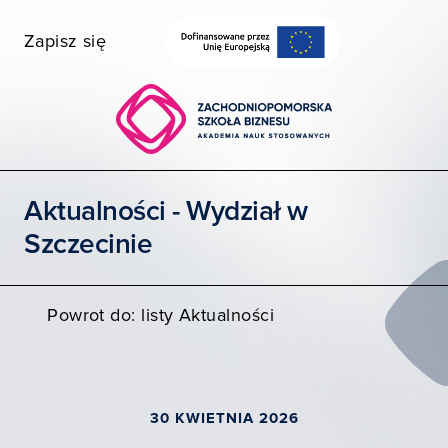
Zapisz się
Wybierz wydział
Uczelnia dostępna
Szukaj
Aktualności - Wydział w
STUDIA I SZKOLENIA
Szczecinie
POZNAJ ZPSB
WSPÓŁPRACA
Powrot do: listy Aktualności
KONTAKT
Moja ZPSB
30 KWIETNIA 2026