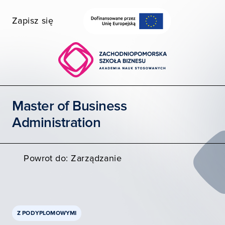
Zapisz się
Wybierz wydział
Uczelnia dostępna
Szukaj
Master of Business
STUDIA I SZKOLENIA
Administration
POZNAJ ZPSB
WSPÓŁPRACA
Powrot do: Zarządzanie
KONTAKT
Moja ZPSB
Z PODYPLOMOWYMI