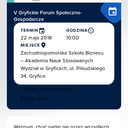
V Gryfickie Forum Społeczno-
Gospodarcze
TERMIN
GODZINA
22 maja 2018
10:00
MIEJSCE
Zachodniopomorska Szkoła Biznesu
– Akademia Nauk Stosowanych
Wydział w Gryficach, ul. Piłsudskiego
34, Gryfice
Dodaj do kalendarza
Zapisz mnie
Ważnym, choć nadal nie przez wszystkich