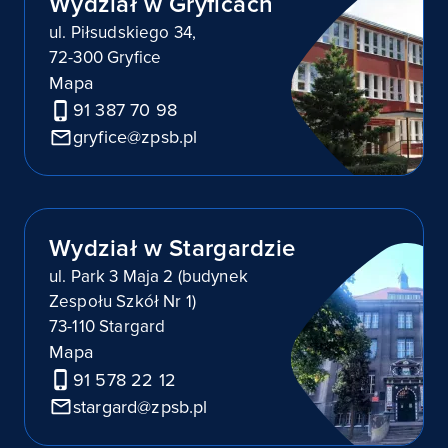
Wydział w Gryficach
ul. Piłsudskiego 34,
72-300 Gryfice
Mapa
91 387 70 98
gryfice@zpsb.pl
Wydział w Stargardzie
ul. Park 3 Maja 2 (budynek
Zespołu Szkół Nr 1)
73-110 Stargard
Mapa
91 578 22 12
stargard@zpsb.pl