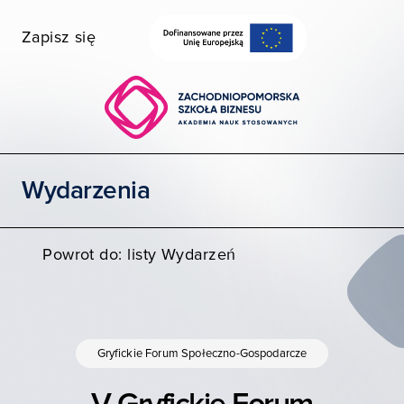
Zapisz się
Wybierz wydział
Uczelnia dostępna
Szukaj
Wydarzenia
STUDIA I SZKOLENIA
POZNAJ ZPSB
Powrot do: listy Wydarzeń
WSPÓŁPRACA
KONTAKT
Gryfickie Forum Społeczno-Gospodarcze
Moja ZPSB