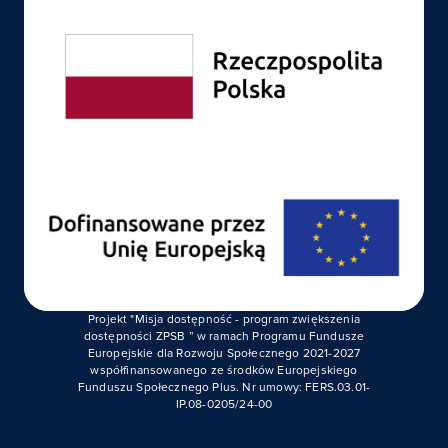
Projekt "Misja dostępność - program zwiększenia
dostępności ZPSB ” w ramach Programu Fundusze
Europejskie dla Rozwoju Społecznego 2021-2027
współfinansowanego ze środków Europejskiego
Funduszu Społecznego Plus. Nr umowy: FERS.03.01-
IP.08-0205/24-00