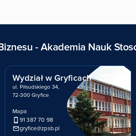
Biznesu - Akademia Nauk Sto
Wydział w Gryficach
ul. Piłsudskiego 34,
72-300 Gryfice
Mapa
91 387 70 98
gryfice@zpsb.pl