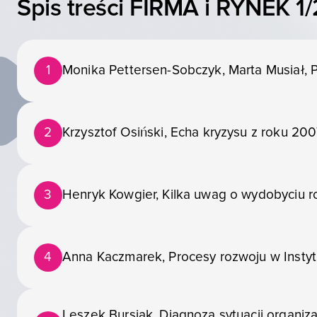
Spis treści FIRMA i RYNEK 1/
1
Monika Pettersen-Sobczyk, Marta Musiał, P
2
Krzysztof Osiński, Echa kryzysu z roku 200
3
Henryk Kowgier, Kilka uwag o wydobyciu ro
4
Anna Kaczmarek, Procesy rozwoju w Insty
Leszek Bursiak, Diagnoza sytuacji organi