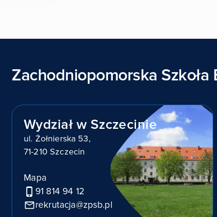
Zachodniopomorska Szkoła 
Wydział w Szczecinie
ul. Żołnierska 53,
71-210 Szczecin
Mapa
91 814 94 12
rekrutacja@zpsb.pl