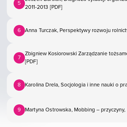
5
2011-2013 [PDF]
6
Anna Turczak, Perspektywy rozwoju rolnic
Zbigniew Kosiorowski Zarządzanie tożsam
7
[PDF]
8
Karolina Drela, Socjologia i inne nauki o pr
9
Martyna Ostrowska, Mobbing – przyczyny,