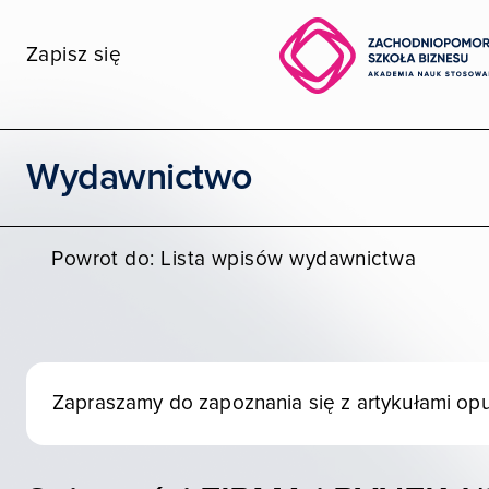
Zapisz się
Wybierz wydział
Wydawnictwo
STUDIA I SZKOLENIA
Powrot do: Lista wpisów wydawnictwa
POZNAJ ZPSB
WSPÓŁPRACA
KONTAKT
Zapraszamy do zapoznania się z artykułami o
Moja ZPSB