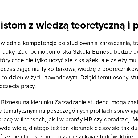
listom z wiedzą teoretyczną i 
owiednie kompetencje do studiowania zarządzania, t
ej naukę. Zachodniopomorska Szkoła Biznesu będzie
ry chce nie tylko uczyć się z książek, ale zależy mu
czas zajęć nie tylko bazową wiedzę z podręczników, 
 co dzień w życiu zawodowym. Dzięki temu osoby stu
oczęcia pracy.
Biznesu na kierunku Zarządzanie studenci mogą znal
ie tematycznym na poszczególnych profilach sprawiają
racę w finansach, jak i w branży HR czy doradczej. M
wdę wiele, dlatego też ten kierunek cieszy się tak d
órzy nie chcą się ograniczać i szukają studiów, które