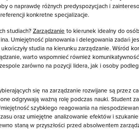
oby o naprawdę różnych predyspozycjach i zainteres
eferencji konkretne specjalizacje.
ych studiach?
Zarządzanie
to kierunek idealny do osób
lina. Umiejętność planowania i delegowania zadań jes
ukończyły studia na kierunku zarządzanie. Wśród kom
rządzanie, warto wspomnieć również komunikatywność
zespole zarówno na pozycji lidera, jak i osoby podle
ierających się na zarządzanie rozwijane są przez ca
o one odgrywają ważną rolę podczas nauki. Student 
 Umiejętność szybkiego reagowania na niespodziewa
czasu oraz umiejętne analizowanie efektów i szukanie
 pewno staną w przyszłości przed absolwentem zarządz