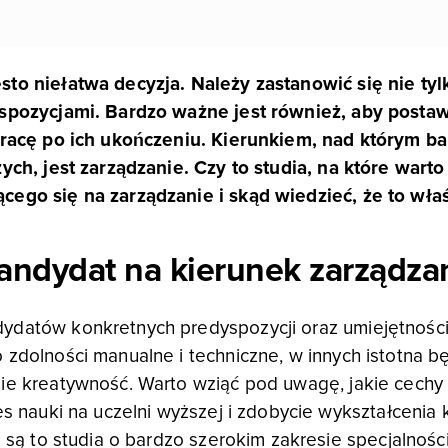
sto niełatwa decyzja. Należy zastanowić się nie ty
yspozycjami. Bardzo ważne jest również, aby postaw
pracę po ich ukończeniu. Kierunkiem, nad którym ba
ych, jest zarządzanie. Czy to studia, na które wart
ego się na zarządzanie i skąd wiedzieć, że to właś
kandydat na kierunek zarządza
datów konkretnych predyspozycji oraz umiejętności 
zdolności manualne i techniczne, w innych istotna bę
zie kreatywność. Warto wziąć pod uwagę, jakie cech
res nauki na uczelni wyższej i zdobycie wykształcen
e są to studia o bardzo szerokim zakresie specjalności