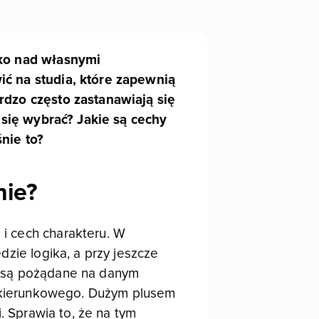
lko nad własnymi
ić na studia, które zapewnią
rdzo często zastanawiają się
o się wybrać? Jakie są cechy
nie to?
nie?
i cech charakteru. W
dzie logika, a przy jeszcze
y są pożądane na danym
ia kierunkowego. Dużym plusem
. Sprawia to, że na tym