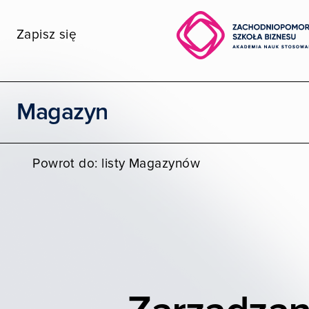
Zapisz się
Wybierz wydział
Magazyn
STUDIA I SZKOLENIA
Powrot do: listy Magazynów
POZNAJ ZPSB
WSPÓŁPRACA
KONTAKT
Moja ZPSB