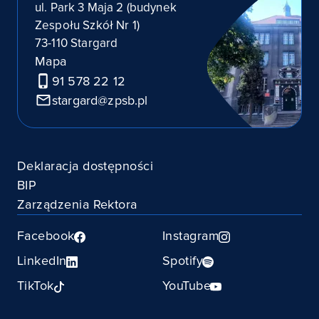
ul. Park 3 Maja 2 (budynek
Zespołu Szkół Nr 1)
73-110 Stargard
Mapa
91 578 22 12
stargard@zpsb.pl
Deklaracja dostępności
BIP
Zarządzenia Rektora
Facebook
Instagram
LinkedIn
Spotify
TikTok
YouTube