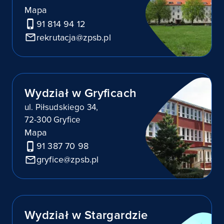
Mapa
91 814 94 12
rekrutacja@zpsb.pl
Wydział w Gryficach
ul. Piłsudskiego 34,
72-300 Gryfice
Mapa
91 387 70 98
gryfice@zpsb.pl
Wydział w Stargardzie