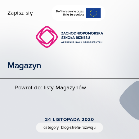
Zapisz się
Wybierz wydział
Uczelnia dostępna
Szukaj
Magazyn
STUDIA I SZKOLENIA
POZNAJ ZPSB
Powrot do: listy Magazynów
WSPÓŁPRACA
KONTAKT
24 LISTOPADA 2020
Moja ZPSB
category_blog-strefa-rozwoju