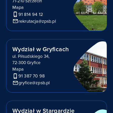
71-210 Szczecin
Mapa
91 814 94 12
rekrutacja@zpsb.pl
Wydział w Gryficach
ul. Piłsudskiego 34,
72-300 Gryfice
Mapa
91 387 70 98
gryfice@zpsb.pl
Wydział w Stargardzie