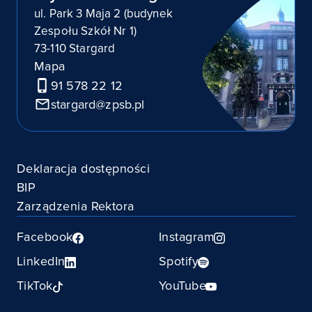
ul. Park 3 Maja 2 (budynek
Zespołu Szkół Nr 1)
73-110 Stargard
Mapa
91 578 22 12
stargard@zpsb.pl
Deklaracja dostępności
BIP
Zarządzenia Rektora
Facebook
Instagram
LinkedIn
Spotify
TikTok
YouTube